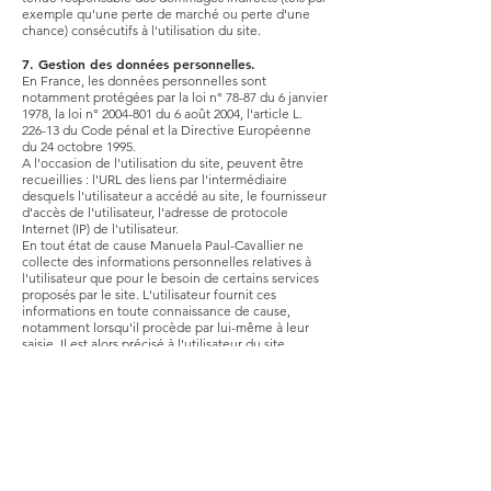
exemple qu'une perte de marché ou perte d'une
chance) consécutifs à l'utilisation du site.
7. Gestion des données personnelles.
En France, les données personnelles sont
notamment protégées par la loi n° 78-87 du 6 janvier
1978, la loi n°
2004-801
du 6 août 2004, l'article L.
226-13 du Code pénal et la Directive Européenne
du 24 octobre 1995.
A l'occasion de l'utilisation du site, peuvent être
recueillies : l'URL des liens par l'intermédiaire
desquels l'utilisateur a accédé au site, le fournisseur
d'accès de l'utilisateur, l'adresse de protocole
Internet (IP) de l'utilisateur.
En tout état de cause Manuela Paul-Cavallier ne
collecte des informations personnelles relatives à
l'utilisateur que pour le besoin de certains services
proposés par le site. L'utilisateur fournit ces
informations en toute connaissance de cause,
notamment lorsqu'il procède par lui-même à leur
saisie. Il est alors précisé à l'utilisateur du site
l'obligation ou non de fournir ces informations.
Aucune information personnelle de l'utilisateur du
site n'est publiée à l'insu de l'utilisateur, échangée,
transférée, cédée ou vendue sur un support
quelconque à des tiers.
8. Liens hypertextes et cookies.
Le contient un certain nombre de liens hypertextes